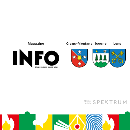
Magazine
Crans-Montana
Icogne
Lens