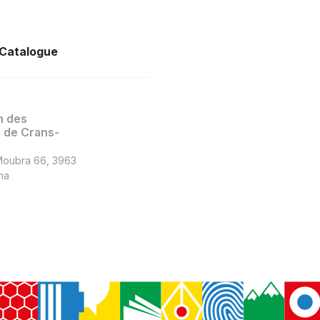
Catalogue
n des
de Crans-
Moubra 66, 3963
na