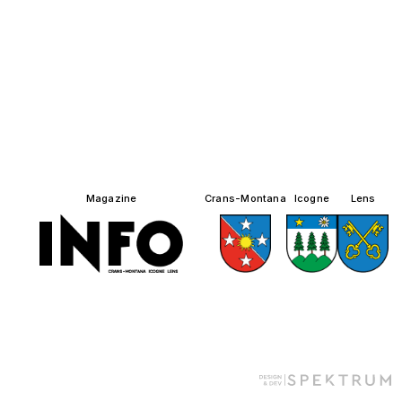
Magazine
Crans-Montana
Icogne
Lens