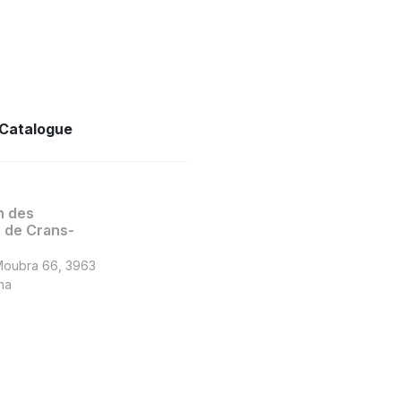
Catalogue
n des
de Crans-
Moubra 66, 3963
na