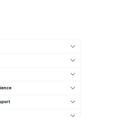
cience
 sport