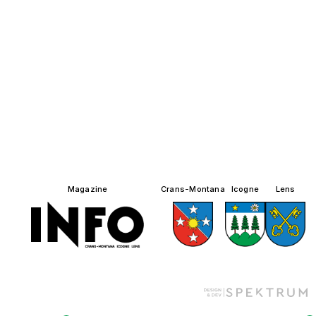
Magazine
Crans-Montana
Icogne
Lens