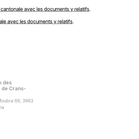
e cantonale avec les documents y relatifs
.
ale avec les documents y relatifs
.
n des
de Crans-
Moubra 66, 3963
na