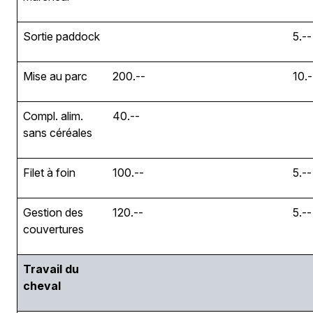
Sortie paddock
5.--
Mise au parc
200.--
10.-
Compl. alim.
40.--
sans céréales
Filet à foin
100.--
5.--
Gestion des
120.--
5.--
couvertures
Travail du
cheval