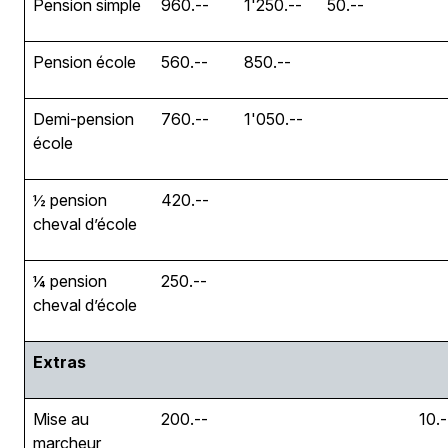
Pension simple
960.--
1'250.--
50.--
Pension école
560.--
850.--
Demi-pension
760.--
1'050.--
école
½ pension
420.--
cheval d’école
¼ pension
250.--
cheval d’école
Extras
Mise au
200.--
10.-
marcheur