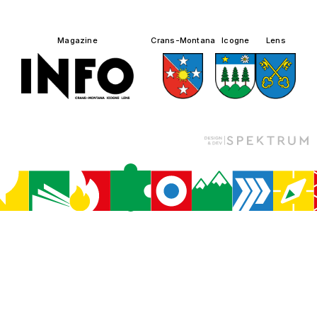
Magazine
Crans-Montana
Icogne
Lens