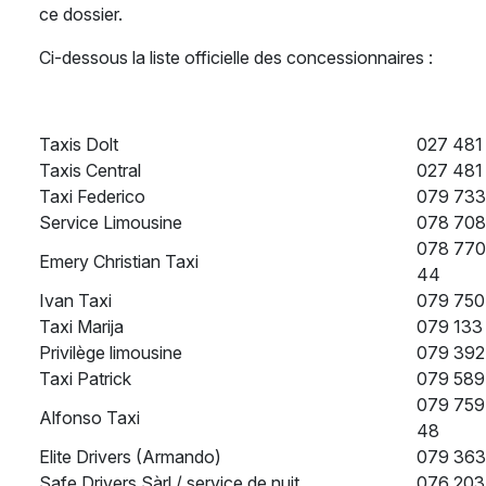
ce dossier.
Ci-dessous la liste officielle des concessionnaires :
Taxis Dolt
027 481
Taxis Central
027 481
Taxi Federico
079 733
Service Limousine
078 708
078 770
Emery Christian Taxi
44
Ivan Taxi
079 750
Taxi Marija
079 133
Privilège limousine
079 392
Taxi Patrick
079 589
079 759
Alfonso Taxi
48
Elite Drivers (Armando)
079 363
Safe Drivers Sàrl / service de nuit
076 203